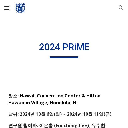
Skip to main content
Skip to navigation
2024 PRiME
장소:
Hawaii Convention Center & Hilton
Hawaiian Village, Honolulu, HI
날짜: 2024년 10월 6일(
일
) ~ 2024년 10월 1
1
일(금)
연구원 참여자: 이은총 (Eunchong Lee),
유수환